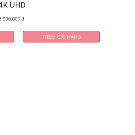
 4K UHD
5,990,000
đ
THÊM GIỎ HÀNG