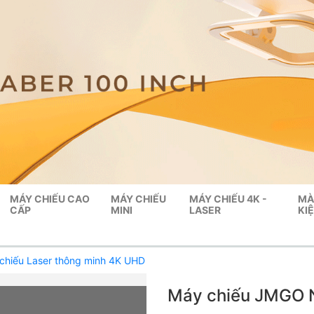
MÁY CHIẾU CAO
MÁY CHIẾU
MÁY CHIẾU 4K -
MÀ
CẤP
MINI
LASER
KI
chiếu Laser thông minh 4K UHD
Máy chiếu JMGO N