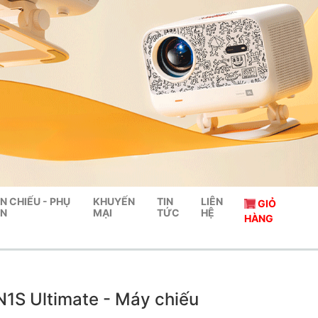
N CHIẾU - PHỤ
KHUYẾN
TIN
LIÊN
GIỎ
ỆN
MẠI
TỨC
HỆ
HÀNG
1S Ultimate - Máy chiếu