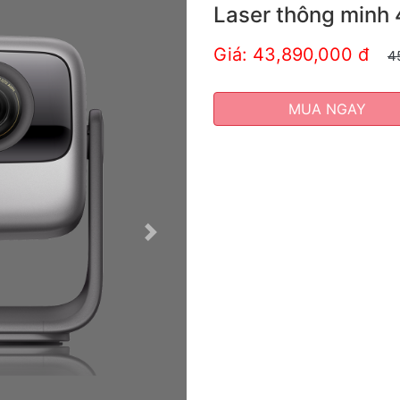
Laser thông minh
Giá: 43,890,000
đ
4
MUA NGAY
Next