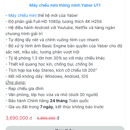
Máy chiếu mini thông minh Yaber U11
-
Máy chiếu mini
thế hệ mới của Yaber
- Độ phân giải Full-HD 1080p tương thích 4K H256
- Hệ điều hành Android với Youtube, Netflix và hàng ngàn
chương trình giải trí
- Tự động lấy nét và chỉnh vuông hình cực nhanh
- Bộ xử lý hình ảnh Basic Engine bản quyền của Yaber cho độ
sắc nét, mầu sắc, tương phản vượt trội
- Tỷ lệ phóng 1.3 lớn hơn 30% so với máy chiếu khác
- Thiết kế quang học kín, chống bụi, chống ồn
- Tích hợp loa kép Stereo, kích cỡ chiếu tới 200"
- Kết nối không dây: Windows, Android, iOS
Ứng dụng:
- Rạp chiếu gia đình
- Văn phòng, lớp học vừa và nhỏ (dưới 30 người)
- Bảo hành Chính hãng
24 tháng
Toàn quốc
- Gía ưu đãi trong
7 ngày
, kết thúc không báo trước
3,690,000
đ
đ
5,890,000