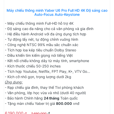
Máy chiếu thông minh Yaber U6 Pro Full HD 4K Độ sáng cao
Auto-Focus Auto-Keystone
- Máy chiếu thông minh Full-HD hỗ trợ 4K
- Độ sáng cao đa năng cho cả văn phòng và gia đình
- Hệ điều hành Android với đa ứng dụng tích hợp
- Tự động lấy nét, tự động chỉnh vuông hình
- Công nghệ NTSC 99% mầu sắc chuẩn xác
- Tích hợp loa kép tiêu chuẩn Dolby Stereo
- Điều khiển tìm kiếm giọng nói tiếng Việt
- Kết nối chiếu không dây từ máy tính, smartphone
- Kích thước chiếu 50-250 inches
- Tích hợp Youtube, Netflix, FPT Play, K+, VTV Go...
- Kích cỡ nhỏ gọn, trọng lượng dưới 2kg
Ứng dụng:
- Rạp chiếu gia đình, thay thế Tivi phòng khách
- Văn phòng, lớp học vừa và nhỏ (dưới 40 người)
- Bảo hành Chính hãng
24 tháng
Toàn quốc
- Tặng màn chiếu Yaber trị giá
800.000
vnđ
6,190,000
đ
đ
7,490,000