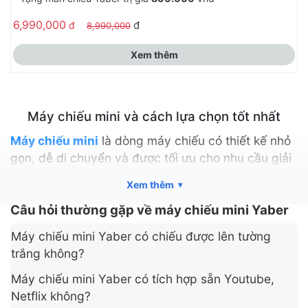
6,990,000
đ
đ
8,990,000
Xem thêm
Máy chiếu mini và cách lựa chọn tốt nhất
Máy chiếu mini
là dòng máy chiếu có thiết kế nhỏ
gọn, dễ di chuyển và được tối ưu cho nhu cầu giải
trí tại gia hoặc sử dụng linh hoạt trong nhiều không
Xem thêm
gian khác nhau. Các loại
máy chiếu mini thông
minh
Câu hỏi thường gặp về máy chiếu mini Yaber
hiện đại được tích hợp hệ điều hành và các
ứng dụng giải trí và làm việc để người dùng có thể
Máy chiếu mini Yaber có chiếu được lên tường
sử dụng trực tiếp từ máy chiếu mà không cần thêm
trắng không?
nguồn phát bên ngoài. Thay vì chỉ sử dụng trong
phòng họp hay lớp học như các dòng máy chiếu
Máy chiếu mini Yaber có tích hợp sẵn Youtube,
truyền thống, máy chiếu mini ngày nay được nhiều
Netflix không?