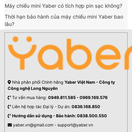
người lựa chọn để xem phim, xem thể thao, giải trí
Máy chiếu mini Yaber có tích hợp pin sạc không?
cá nhân hoặc trình chiếu nội dung ngay tại phòng
khách, phòng ngủ hay thậm chí ngoài trời.
Thời hạn bảo hành của máy chiếu mini Yaber bao
lâu?
Nội dung chính
Máy chiếu mini thông minh là gì?
Ưu điểm của máy chiếu mini thông minh
Vì sao máy chiếu mini ngày càng phổ biến?
Cách lựa chọn máy chiếu mini thông minh phù
hợp
1. Xác định rõ nhu cầu sử dụng
Nhà phân phối Chính hãng
Yaber Việt Nam - Công ty
2. Xác định độ sáng phù hợp
Công nghệ Long Nguyên
3. Xác định độ phân giải thực (độ phân giải
Tư vấn mua hàng:
0949.811.585 - 0969.169.576
vật lý đầu ra)
Liên hệ hợp tác Đại lý - Dự án:
0836.168.850
4. Hệ điều hành tích hợp và các ứng dụng có
Hướng dẫn sử dụng - Bảo hành: 0838.500.550
sẵn
5. Khả năng kết nối với điện thoại và các thiết
yaber.vn@gmail.com - support@yaber.vn
bị thông minh