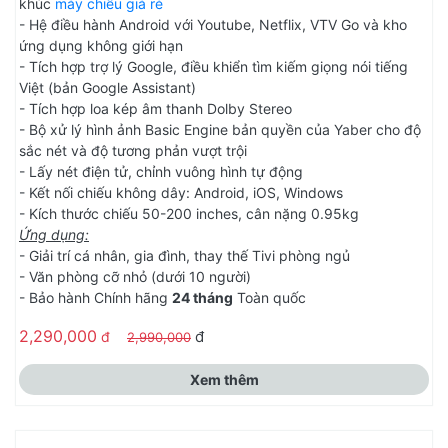
khúc
máy chiếu giá rẻ
- Hệ điều hành Android với Youtube, Netflix, VTV Go và kho
ứng dụng không giới hạn
- Tích hợp trợ lý Google, điều khiển tìm kiếm giọng nói tiếng
Việt (bản Google Assistant)
- Tích hợp loa kép âm thanh Dolby Stereo
- Bộ xử lý hình ảnh Basic Engine bản quyền của Yaber cho độ
sắc nét và độ tương phản vượt trội
- Lấy nét điện tử, chỉnh vuông hình tự động
- Kết nối chiếu không dây: Android, iOS, Windows
- Kích thước chiếu 50-200 inches, cân nặng 0.95kg
Ứng dụng:
- Giải trí cá nhân, gia đình, thay thế Tivi phòng ngủ
- Văn phòng cỡ nhỏ (dưới 10 người)
- Bảo hành Chính hãng
24 tháng
Toàn quốc
2,290,000
đ
đ
2,990,000
Xem thêm