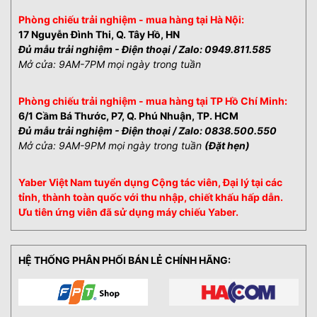
6. Các tính năng tự động Auto-Focus, Auto-
Phòng chiếu trải nghiệm - mua hàng tại Hà Nội:
Keystone hỗ trợ người dùng
17 Nguyễn Đình Thi, Q. Tây Hồ, HN
Đủ mẫu trải nghiệm - Điện thoại / Zalo: 0949.811.585
7. Hệ thống âm thanh tích hợp của máy chiếu
Mở cửa: 9AM-7PM mọi ngày trong tuần
8. Thương hiệu, hãng sản xuất và chế độ bảo
hành
Phòng chiếu trải nghiệm - mua hàng tại TP Hồ Chí Minh:
Máy chiếu mini thông minh Yaber và các công
6/1 Cầm Bá Thước, P7, Q. Phú Nhuận, TP. HCM
nghệ nổi bật
Đủ mẫu trải nghiệm - Điện thoại / Zalo: 0838.500.550
Mở cửa: 9AM-9PM mọi ngày trong tuần
(Đặt hẹn)
Yaber Việt Nam tuyển dụng Cộng tác viên, Đại lý tại các
tỉnh, thành toàn quốc với thu nhập, chiết khấu hấp dẫn.
Ưu tiên ứng viên đã sử dụng máy chiếu Yaber.
HỆ THỐNG PHÂN PHỐI BÁN LẺ CHÍNH HÃNG: