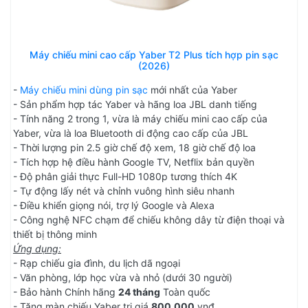
Máy chiếu mini cao cấp Yaber T2 Plus tích hợp pin sạc
(2026)
-
Máy chiếu mini dùng pin sạc
mới nhất của Yaber
- Sản phẩm hợp tác Yaber và hãng loa JBL danh tiếng
- Tính năng 2 trong 1, vừa là máy chiếu mini cao cấp của
Yaber, vừa là loa Bluetooth di động cao cấp của JBL
- Thời lượng pin 2.5 giờ chế độ xem, 18 giờ chế độ loa
- Tích hợp hệ điều hành Google TV, Netflix bản quyền
- Độ phân giải thực Full-HD 1080p tương thích 4K
- Tự động lấy nét và chỉnh vuông hình siêu nhanh
- Điều khiển giọng nói, trợ lý Google và Alexa
- Công nghệ NFC chạm để chiếu không dây từ điện thoại và
thiết bị thông minh
Ứng dụng:
- Rạp chiếu gia đình, du lịch dã ngoại
- Văn phòng, lớp học vừa và nhỏ (dưới 30 người)
- Bảo hành Chính hãng
24 tháng
Toàn quốc
- Tặng màn chiếu Yaber trị giá
800.000
vnđ