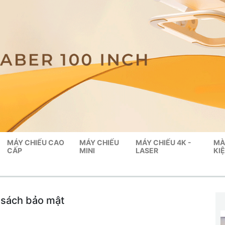
MÁY CHIẾU CAO
MÁY CHIẾU
MÁY CHIẾU 4K -
MÀ
CẤP
MINI
LASER
KI
 sách bảo mật