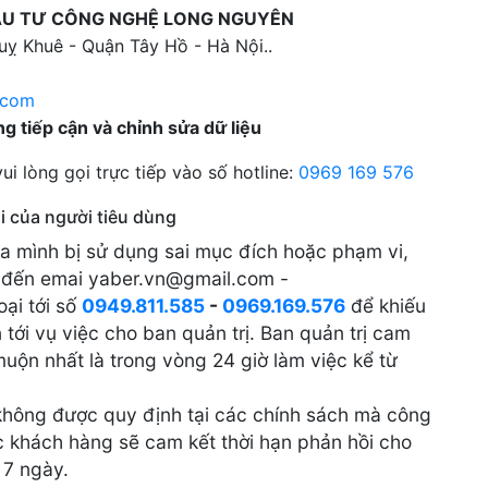
ẦU TƯ CÔNG NGHỆ LONG NGUYÊN
uỵ Khuê - Quận Tây Hồ - Hà Nội..
.com
 tiếp cận và chỉnh sửa dữ liệu
lòng gọi trực tiếp vào số hotline:
0969 169 576
 của người tiêu dùng
của mình bị sử dụng sai mục đích hoặc phạm vi,
i đến emai yaber.vn@gmail.com -
ại tới số
0949.811.585
-
0969.169.576
để khiếu
tới vụ việc cho ban quản trị. Ban quản trị cam
uộn nhất là trong vòng 24 giờ làm việc kể từ
không được quy định tại các chính sách mà công
c khách hàng sẽ cam kết thời hạn phản hồi cho
 7 ngày.