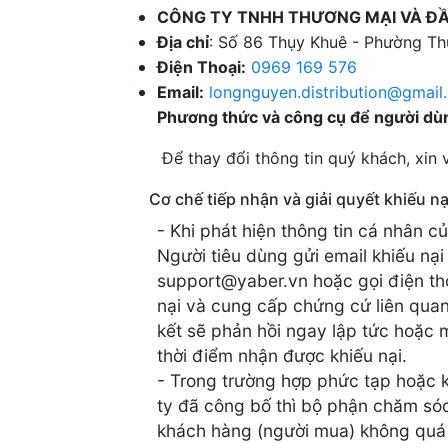
CÔNG TY TNHH THƯƠNG MẠI VÀ Đ
Địa chỉ
: Số 86 Thụy Khuê - Phường Th
Điện Thoại:
0969 169 576
Email:
longnguyen.distribution@gmail
Phương thức và công cụ để người dùng
Để thay đổi thông tin quý khách, xin vui 
Cơ chế tiếp nhận và giải quyết khiếu nại
- Khi phát hiện thông tin cá nhân 
Người tiêu dùng gửi email khiếu nạ
support@yaber.vn hoặc gọi điện tho
nại và cung cấp chứng cứ liên quan 
kết sẽ phản hồi ngay lập tức hoặc m
thời điểm nhận được khiếu nại.
- Trong trường hợp phức tạp hoặc 
ty đã công bố thì bộ phận chăm só
khách hàng (người mua) không quá