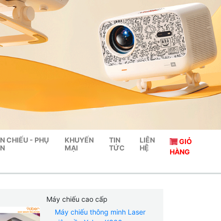
N CHIẾU - PHỤ
KHUYẾN
TIN
LIÊN
GIỎ
ỆN
MẠI
TỨC
HỆ
HÀNG
Máy chiếu cao cấp
Máy chiếu thông minh Laser