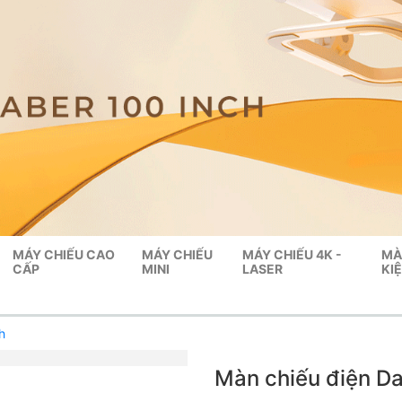
MÁY CHIẾU CAO
MÁY CHIẾU
MÁY CHIẾU 4K -
MÀ
CẤP
MINI
LASER
KI
h
Màn chiếu điện Da