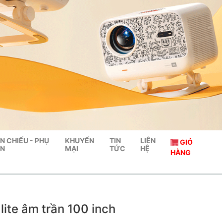
N CHIẾU - PHỤ
KHUYẾN
TIN
LIÊN
GIỎ
ỆN
MẠI
TỨC
HỆ
HÀNG
lite âm trần 100 inch