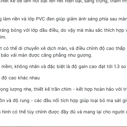
iết kế để làm nổi bật lên nét hiện đại, sang trọng, thẩm mỹ
g làm nền và lớp PVC đen giúp giảm ánh sáng phía sau màn
ráng bóng với lớp dầu điều, do vậy mà màu sắc thích hợp 
im.
ặt có thể di chuyển xê dịch màn, và điều chỉnh độ cao thấ
m bảo vải màn được căng phẳng như gương.
, mềm, không nhăn và đặc biệt là độ gain cao đạt tới 1.3 s
à độ cao khác nhau
rọng lượng nhẹ, thiết kế trần chìm - kết hợp hoàn hảo với t
ồn và độ rung - các đầu nối tích hợp giúp loại bỏ ma sát g
 hình có thể tùy chỉnh được đầy đủ và mang lại cho người 